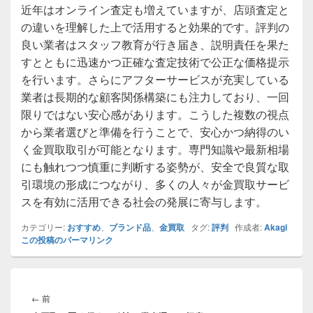
近年はオンライン査定も増えていますが、店頭査定と
の違いを理解した上で活用すると効果的です。評判の
良い業者はスタッフ教育が行き届き、説明責任を果た
すとともに迅速かつ正確な査定技術で公正な価格提示
を行います。さらにアフターサービスが充実している
業者は長期的な顧客関係構築にも注力しており、一回
限りではない安心感があります。こうした複数の視点
から業者選びと準備を行うことで、安心かつ納得のい
く金買取取引が可能となります。専門知識や最新相場
にも触れつつ慎重に判断する姿勢が、安全で良質な取
引環境の形成につながり、多くの人々が金買取サービ
スを有効に活用できる社会の発展に寄与します。
カテゴリー:
おすすめ
、
ブランド品
、
金買取
タグ:
評判
作成者:
Akagi
この投稿のパーマリンク
投
稿
前
←
前
ナ