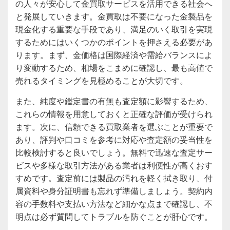
の人々が安心して金買取サービスを活用できる社会へ
と発展していきます。金買取は不要になった金製品を
現金化する重要な手段であり、満足のいく取引を実現
するためにはいくつかのポイントを押さえる必要があ
ります。まず、金価格は国際経済や需給バランスによ
り変動するため、相場をこまめに確認し、最も高値で
売れるタイミングを見極めることが大切です。
また、純度や鑑定書の有無も査定額に影響するため、
これらの情報を用意しておくと正確な評価が受けられ
ます。次に、信頼できる買取業者を選ぶことが重要で
あり、評判や口コミを参考に対応や査定額の妥当性を
比較検討すると良いでしょう。無料で迅速な査定サー
ビスや多様な取引方法がある業者は利便性が高くおす
すめです。査定前には製品の汚れを軽く拭き取り、付
属資料や身分証明書も忘れず準備しましょう。契約内
容の手数料や支払い方法など細かな点まで確認し、不
明点は必ず質問してトラブルを防ぐことが肝心です。