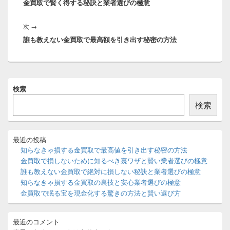
金買取で賢く得する秘訣と業者選びの極意
の
ビ
投
ゲ
次
次
→
稿:
ー
誰も教えない金買取で最高額を引き出す秘密の方法
の
シ
投
ョ
稿:
ン
メ
検索
イ
ン
検索
サ
イ
ド
バ
最近の投稿
ー
知らなきゃ損する金買取で最高値を引き出す秘密の方法
ウ
金買取で損しないために知るべき裏ワザと賢い業者選びの極意
ィ
誰も教えない金買取で絶対に損しない秘訣と業者選びの極意
ジ
知らなきゃ損する金買取の裏技と安心業者選びの極意
ェ
ッ
金買取で眠る宝を現金化する驚きの方法と賢い選び方
ト
エ
リ
最近のコメント
ア