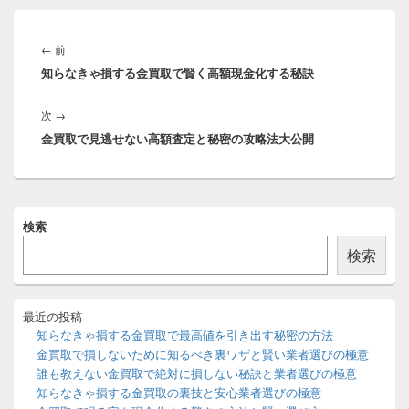
投
稿
前
←
前
ナ
知らなきゃ損する金買取で賢く高額現金化する秘訣
の
ビ
投
ゲ
次
次
→
稿:
ー
金買取で見逃せない高額査定と秘密の攻略法大公開
の
シ
投
ョ
稿:
ン
メ
検索
イ
ン
検索
サ
イ
ド
バ
最近の投稿
ー
知らなきゃ損する金買取で最高値を引き出す秘密の方法
ウ
金買取で損しないために知るべき裏ワザと賢い業者選びの極意
ィ
誰も教えない金買取で絶対に損しない秘訣と業者選びの極意
ジ
知らなきゃ損する金買取の裏技と安心業者選びの極意
ェ